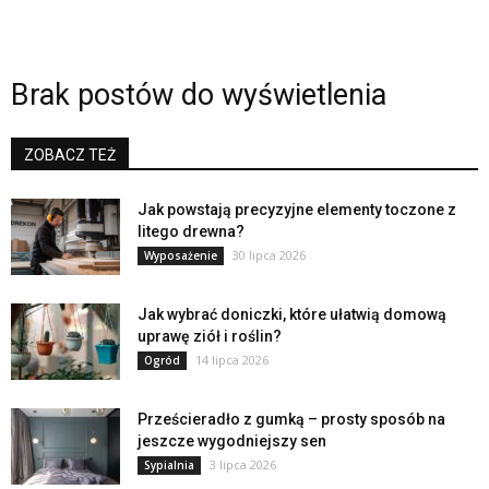
Brak postów do wyświetlenia
ZOBACZ TEŻ
Jak powstają precyzyjne elementy toczone z
litego drewna?
30 lipca 2026
Wyposażenie
Jak wybrać doniczki, które ułatwią domową
uprawę ziół i roślin?
14 lipca 2026
Ogród
Prześcieradło z gumką – prosty sposób na
jeszcze wygodniejszy sen
3 lipca 2026
Sypialnia