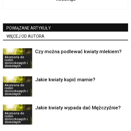
POWIĄZANE ARTYKUŁY
WIĘCEJ OD AUTORA
Czy można podlewać kwiaty mlekiem?
Akcesoria do
roślin
doniczkowych i
domowych
Jakie kwiaty kupić mamie?
Akcesoria do
roślin
doniczkowych i
domowych
Jakie kwiaty wypada dać Mężczyźnie?
Akcesoria do
roślin
doniczkowych i
domowych