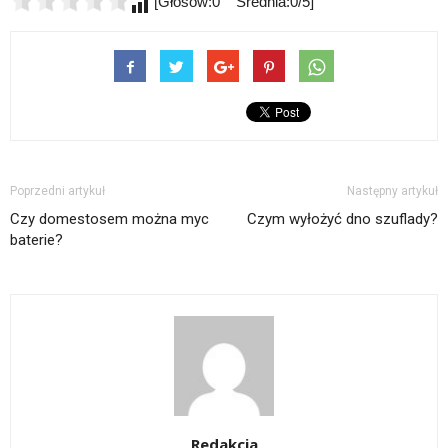
[Głosów:0 Średnia:0/5]
Poprzedni artykuł
Następny artykuł
Czy domestosem można myc
Czym wyłożyć dno szuflady?
baterie?
Redakcja