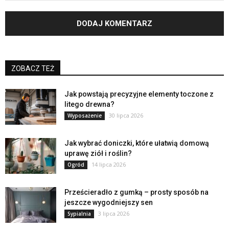
ZOBACZ TEŻ
Jak powstają precyzyjne elementy toczone z
litego drewna?
30 lipca 2026
Wyposażenie
Jak wybrać doniczki, które ułatwią domową
uprawę ziół i roślin?
14 lipca 2026
Ogród
Prześcieradło z gumką – prosty sposób na
jeszcze wygodniejszy sen
3 lipca 2026
Sypialnia