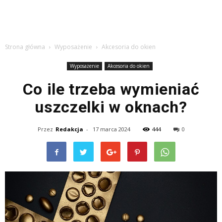
Strona główna
Wyposażenie
Akcesoria do okien
Wyposażenie
Akcesoria do okien
Co ile trzeba wymieniać
uszczelki w oknach?
Przez
Redakcja
-
17 marca 2024
444
0