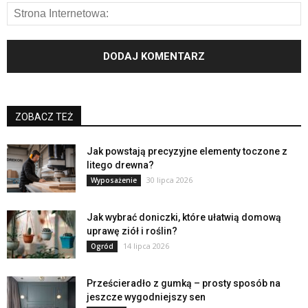
ZOBACZ TEŻ
Jak powstają precyzyjne elementy toczone z
litego drewna?
30 lipca 2026
Wyposażenie
Jak wybrać doniczki, które ułatwią domową
uprawę ziół i roślin?
14 lipca 2026
Ogród
Prześcieradło z gumką – prosty sposób na
jeszcze wygodniejszy sen