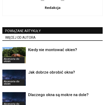
Redakcja
POWIĄZANE ARTYKUŁY
WIĘCEJ OD AUTORA
Kiedy nie montować okien?
Akcesoria do
okien
Jak dobrze obrobić okna?
Akcesoria do
okien
Dlaczego okna są mokre na dole?
Akcesoria do