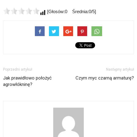
[Głosów:0 Średnia:0/5]
Poprzedni artykuł
Następny artykuł
Jak prawidłowo położyć
Czym myc czarną armaturę?
agrowłókninę?