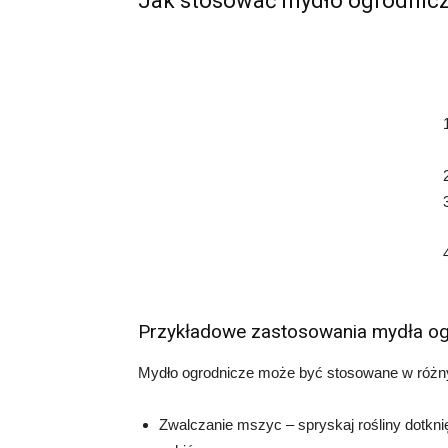
Jak stosować mydło ogrodnic
Przykładowe zastosowania mydła o
Mydło ogrodnicze może być stosowane w różnyc
Zwalczanie mszyc – spryskaj rośliny dotkn