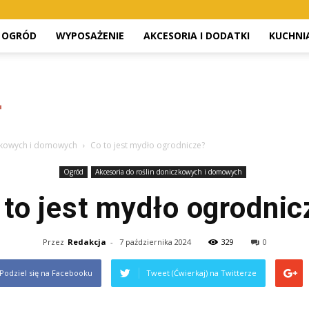
OGRÓD
WYPOSAŻENIE
AKCESORIA I DODATKI
KUCHNI
czkowych i domowych
Co to jest mydło ogrodnicze?
Ogród
Akcesoria do roślin doniczkowych i domowych
 to jest mydło ogrodnic
Przez
Redakcja
-
7 października 2024
329
0
Podziel się na Facebooku
Tweet (Ćwierkaj) na Twitterze