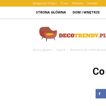
Zaloguj się / Dołącz
O nas
Reklama
Kontakt
STRONA GŁÓWNA
DOM I WNĘTRZE
Decotrendy.pl
Strona główna
Ogród
Akcesoria do roślin doni
Co