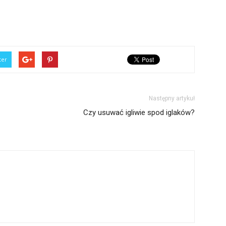
ter
Następny artykuł
Czy usuwać igliwie spod iglaków?