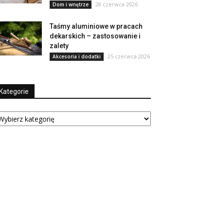
28 czerwca 2026
Dom i wnętrze
Taśmy aluminiowe w pracach
dekarskich – zastosowanie i
zalety
25 czerwca 2026
Akcesoria i dodatki
Kategorie
tegorie