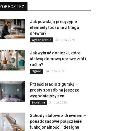
ZOBACZ TEŻ
Jak powstają precyzyjne
elementy toczone z litego
drewna?
30 lipca 2026
Wyposażenie
Jak wybrać doniczki, które
ułatwią domową uprawę ziół i
roślin?
14 lipca 2026
Ogród
Prześcieradło z gumką –
prosty sposób na jeszcze
wygodniejszy sen
3 lipca 2026
Sypialnia
Schody stalowe z drewnem –
ponadczasowe połączenie
funkcjonalności i designu