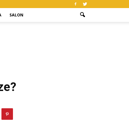
A
SALON
ze?