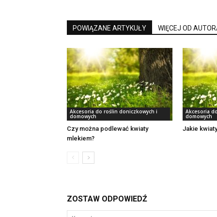
POWIĄZANE ARTYKUŁY
WIĘCEJ OD AUTOR
Akcesoria do roślin doniczkowych i
Akcesoria do
domowych
domowych
Czy można podlewać kwiaty
Jakie kwiat
mlekiem?
ZOSTAW ODPOWIEDŹ