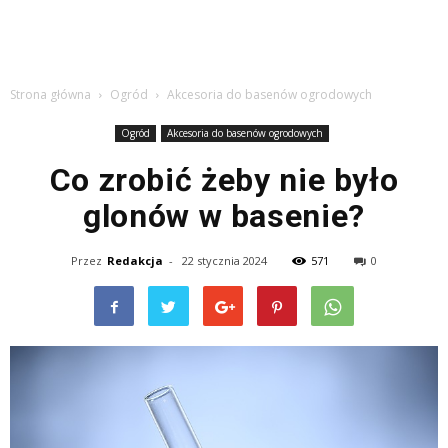
Strona główna
Ogród
Akcesoria do basenów ogrodowych
Ogród
Akcesoria do basenów ogrodowych
Co zrobić żeby nie było
glonów w basenie?
Przez
Redakcja
-
22 stycznia 2024
571
0