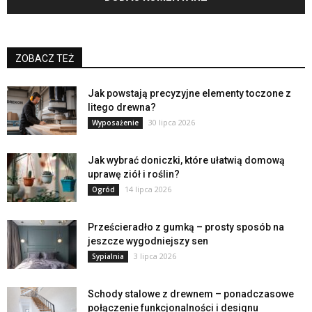
ZOBACZ TEŻ
Jak powstają precyzyjne elementy toczone z
litego drewna?
30 lipca 2026
Wyposażenie
Jak wybrać doniczki, które ułatwią domową
uprawę ziół i roślin?
14 lipca 2026
Ogród
Prześcieradło z gumką – prosty sposób na
jeszcze wygodniejszy sen
3 lipca 2026
Sypialnia
Schody stalowe z drewnem – ponadczasowe
połączenie funkcjonalności i designu