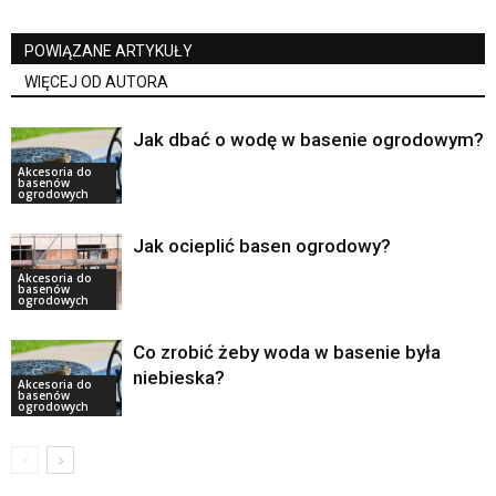
POWIĄZANE ARTYKUŁY
WIĘCEJ OD AUTORA
Jak dbać o wodę w basenie ogrodowym?
Akcesoria do
basenów
ogrodowych
Jak ocieplić basen ogrodowy?
Akcesoria do
basenów
ogrodowych
Co zrobić żeby woda w basenie była
niebieska?
Akcesoria do
basenów
ogrodowych