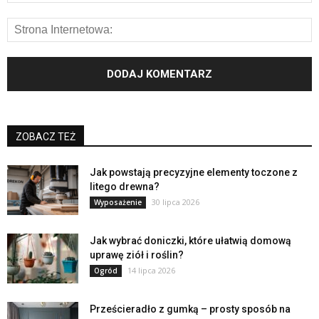
ZOBACZ TEŻ
Jak powstają precyzyjne elementy toczone z
litego drewna?
30 lipca 2026
Wyposażenie
Jak wybrać doniczki, które ułatwią domową
uprawę ziół i roślin?
14 lipca 2026
Ogród
Prześcieradło z gumką – prosty sposób na