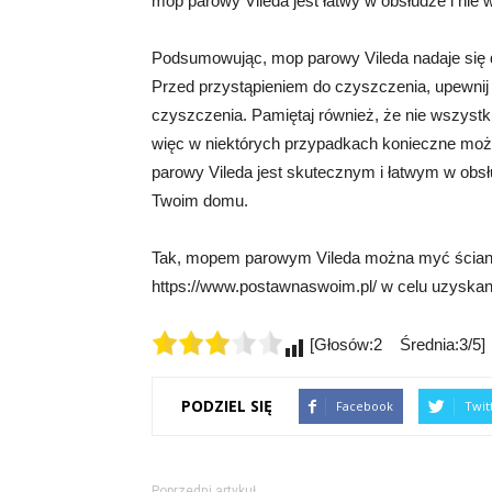
mop parowy Vileda jest łatwy w obsłudze i nie
Podsumowując, mop parowy Vileda nadaje się do
Przed przystąpieniem do czyszczenia, upewnij 
czyszczenia. Pamiętaj również, że nie wszyst
więc w niektórych przypadkach konieczne moż
parowy Vileda jest skutecznym i łatwym w obs
Twoim domu.
Tak, mopem parowym Vileda można myć ściany
https://www.postawnaswoim.pl/ w celu uzyskania
[Głosów:2 Średnia:3/5]
PODZIEL SIĘ
Facebook
Twit
Poprzedni artykuł