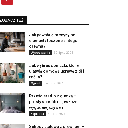
ZOBACZ TEŻ
Jak powstają precyzyjne
elementy toczone z litego
drewna?
30 lipca 2026
Wyposażenie
Jak wybrać doniczki, które
ułatwią domową uprawę ziół i
roślin?
14 lipca 2026
Ogród
Prześcieradło z gumką –
prosty sposób na jeszcze
wygodniejszy sen
3 lipca 2026
Sypialnia
Schody stalowe z drewnem –