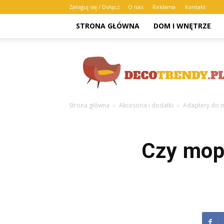
Zaloguj się / Dołącz
O nas
Reklama
Kontakt
STRONA GŁÓWNA
DOM I WNĘTRZE
Decotrendy.pl
Strona główna
Akcesoria i dodatki
Adaptery do m
Czy mop