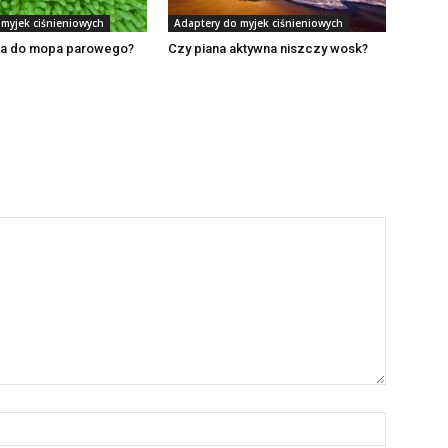
 myjek ciśnieniowych
Adaptery do myjek ciśnieniowych
wa do mopa parowego?
Czy piana aktywna niszczy wosk?