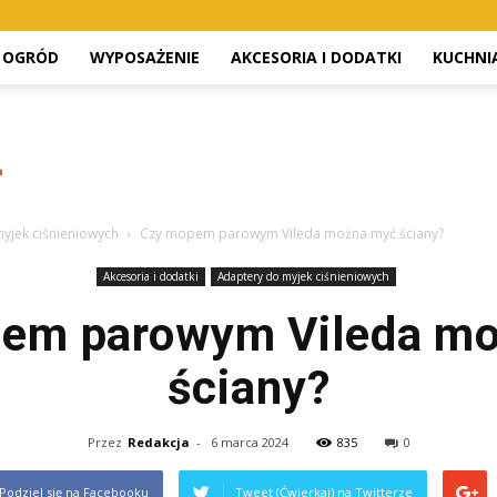
OGRÓD
WYPOSAŻENIE
AKCESORIA I DODATKI
KUCHNI
yjek ciśnieniowych
Czy mopem parowym Vileda można myć ściany?
Akcesoria i dodatki
Adaptery do myjek ciśnieniowych
em parowym Vileda m
ściany?
Przez
Redakcja
-
6 marca 2024
835
0
Podziel się na Facebooku
Tweet (Ćwierkaj) na Twitterze