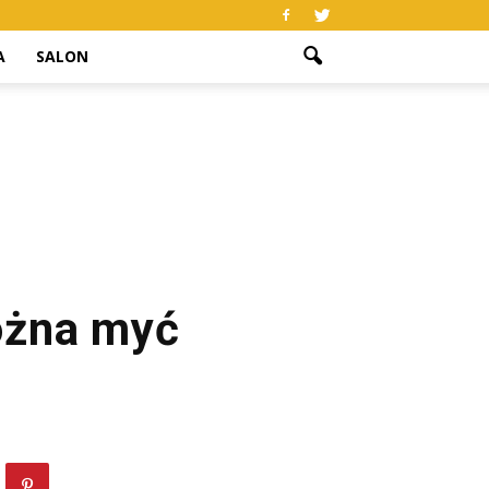
A
SALON
ożna myć