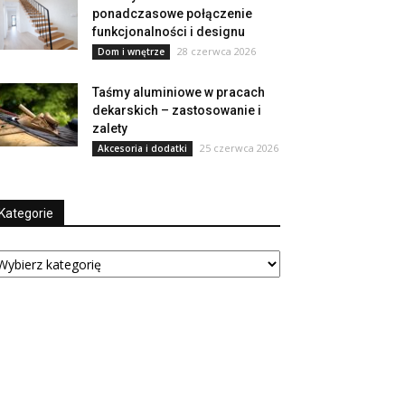
ponadczasowe połączenie
funkcjonalności i designu
28 czerwca 2026
Dom i wnętrze
Taśmy aluminiowe w pracach
dekarskich – zastosowanie i
zalety
25 czerwca 2026
Akcesoria i dodatki
Kategorie
tegorie