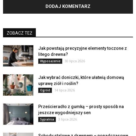
ZOBACZ TEŻ
Jak powstają precyzyjne elementy toczone z
litego drewna?
30 lipca 2026
Wyposażenie
Jak wybrać doniczki, które ułatwią domową
uprawę ziół i roślin?
14 lipca 2026
Ogród
Prześcieradło z gumką – prosty sposób na
jeszcze wygodniejszy sen
3 lipca 2026
Sypialnia
Schody stalowe z drewnem – ponadczasowe