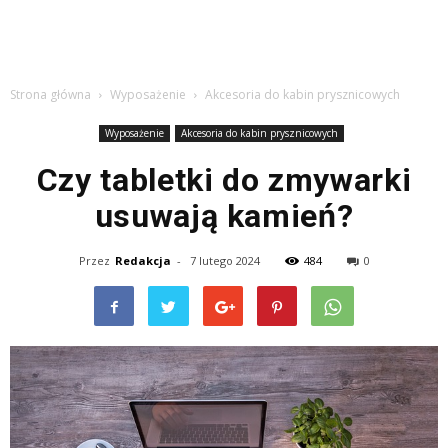
Strona główna
Wyposażenie
Akcesoria do kabin prysznicowych
Wyposażenie
Akcesoria do kabin prysznicowych
Czy tabletki do zmywarki
usuwają kamień?
Przez
Redakcja
-
7 lutego 2024
484
0