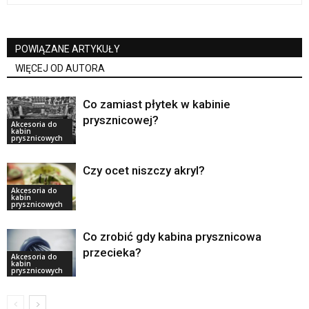
POWIĄZANE ARTYKUŁY
WIĘCEJ OD AUTORA
Co zamiast płytek w kabinie
prysznicowej?
Akcesoria do
kabin
prysznicowych
Czy ocet niszczy akryl?
Akcesoria do
kabin
prysznicowych
Co zrobić gdy kabina prysznicowa
przecieka?
Akcesoria do
kabin
prysznicowych