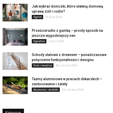
Jak wybrać doniczki, które ułatwią domową
uprawę ziół i roślin?
14 lipca 2026
Ogród
Prześcieradło z gumką – prosty sposób na
jeszcze wygodniejszy sen
3 lipca 2026
Sypialnia
Schody stalowe z drewnem – ponadczasowe
połączenie funkcjonalności i designu
28 czerwca 2026
Dom i wnętrze
Taśmy aluminiowe w pracach dekarskich –
zastosowanie i zalety
25 czerwca 2026
Akcesoria i dodatki
Kategorie