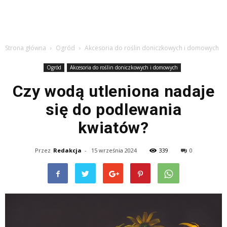
Strona główna
Ogród
Akcesoria do roślin doniczkowych i domowych
Ogród
Akcesoria do roślin doniczkowych i domowych
Czy wodą utleniona nadaje
się do podlewania
kwiatów?
Przez
Redakcja
-
15 września 2024
339
0