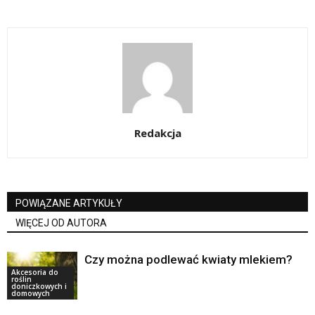
Redakcja
POWIĄZANE ARTYKUŁY
WIĘCEJ OD AUTORA
Czy można podlewać kwiaty mlekiem?
Akcesoria do
roślin
doniczkowych i
domowych