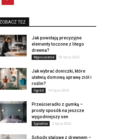
ZOBACZ TEŻ
Jak powstają precyzyjne
elementy toczone z litego
drewna?
30 lipca 2026
Wyposażenie
Jak wybrać doniczki, które
ułatwią domową uprawę ziół i
roślin?
14 lipca 2026
Ogród
Prześcieradło z gumką –
prosty sposób na jeszcze
wygodniejszy sen
3 lipca 2026
Sypialnia
Schody stalowe z drewnem –