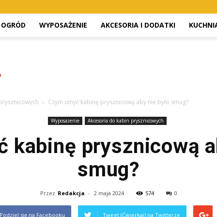
OGRÓD
WYPOSAŻENIE
AKCESORIA I DODATKI
KUCHNI
 prysznicowych
Czym umyć kabinę prysznicową aby nie było smug?
Wyposażenie
Akcesoria do kabin prysznicowych
 kabinę prysznicową ab
smug?
Przez
Redakcja
-
2 maja 2024
574
0
Podziel się na Facebooku
Tweet (Ćwierkaj) na Twitterze