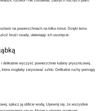
rowadzić roztwór i nie zostawiać żadnych suchych plam.
oztwór na powierzchniach na kilka minut. Dzięki temu
cić brud i osady, ułatwiając ich usunięcie.
gąbką
 i delikatnie wyczyść powierzchnie kabiny prysznicowej.
i, która mogłaby zarysować szkło. Delikatne ruchy pomogą
j, spłucz ją obficie wodą. Upewnij się, że wszystkie
ć pozostawienia smug. Możesz również przetrzeć