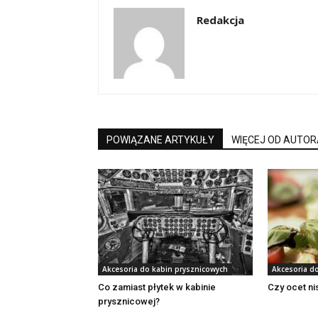
Redakcja
POWIĄZANE ARTYKUŁY
WIĘCEJ OD AUTOR
Akcesoria do kabin prysznicowych
Akcesoria d
Co zamiast płytek w kabinie
Czy ocet ni
prysznicowej?