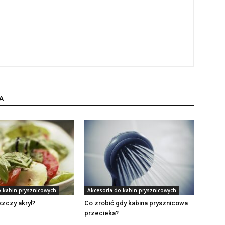
A
o kabin prysznicowych
Akcesoria do kabin prysznicowych
szczy akryl?
Co zrobić gdy kabina prysznicowa
przecieka?