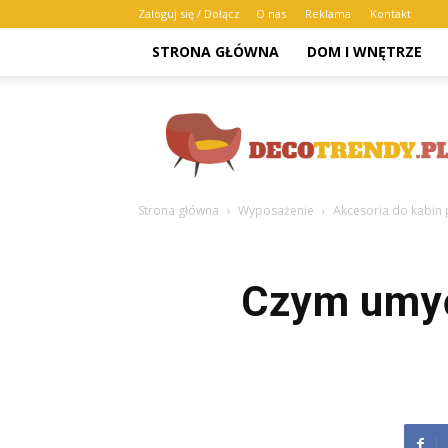
Zaloguj się / Dołącz
O nas
Reklama
Kontakt
STRONA GŁÓWNA
DOM I WNĘTRZE
Decotrendy.pl
Strona główna
Wyposażenie
Akcesoria do kabin
Czym umyć