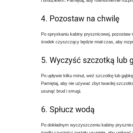
i brodzikiem. Pamiętaj, aby równomiernie rozp
4. Pozostaw na chwilę
Po spryskaniu kabiny prysznicowej, pozostaw r
środek czyszczący będzie miał czas, aby rozpuś
5. Wyczyść szczotką lub 
Po upływie kilku minut, weź szczotkę lub gąbkę
Pamiętaj, aby nie używać zbyt twardej szczotk
usunąć brud i smugi.
6. Spłucz wodą
Po dokładnym wyczyszczeniu kabiny prysznicowe
środki czystości zostały usunięte, aby unikną