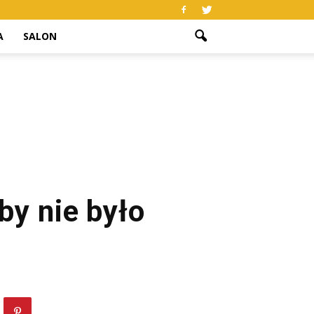
A
SALON
y nie było