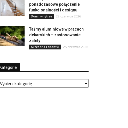
ponadczasowe połączenie
funkcjonalności i designu
28 czerwca 2026
Dom i wnętrze
Taśmy aluminiowe w pracach
dekarskich – zastosowanie i
zalety
25 czerwca 2026
Akcesoria i dodatki
Kategorie
tegorie