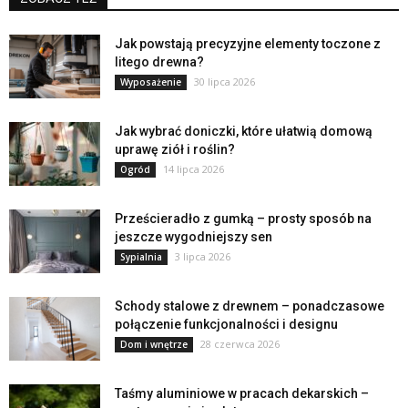
Jak powstają precyzyjne elementy toczone z
litego drewna?
30 lipca 2026
Wyposażenie
Jak wybrać doniczki, które ułatwią domową
uprawę ziół i roślin?
14 lipca 2026
Ogród
Prześcieradło z gumką – prosty sposób na
jeszcze wygodniejszy sen
3 lipca 2026
Sypialnia
Schody stalowe z drewnem – ponadczasowe
połączenie funkcjonalności i designu
28 czerwca 2026
Dom i wnętrze
Taśmy aluminiowe w pracach dekarskich –