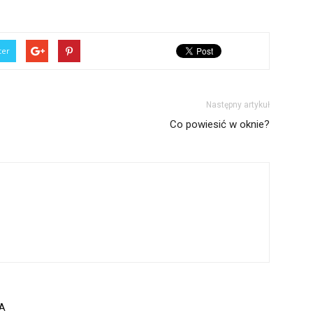
ter
Następny artykuł
Co powiesić w oknie?
A