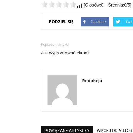
[Głosów:0 Średnia:0/5]
PODZIEL SIĘ
Facebook
Twit
Poprzedni artykuł
Jak wyprostować ekran?
Redakcja
POWIĄZANE ARTYKUŁY
WIĘCEJ OD AUTOR