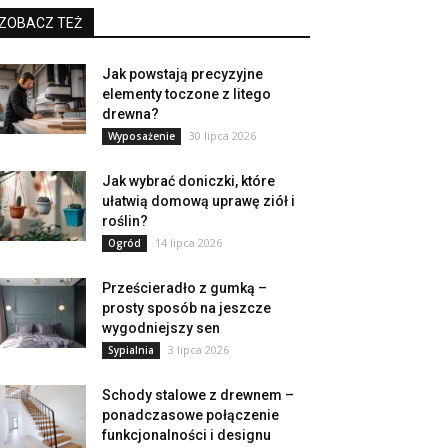
ZOBACZ TEŻ
Jak powstają precyzyjne
elementy toczone z litego
drewna?
30 lipca 2026
Wyposażenie
Jak wybrać doniczki, które
ułatwią domową uprawę ziół i
roślin?
14 lipca 2026
Ogród
Prześcieradło z gumką –
prosty sposób na jeszcze
wygodniejszy sen
3 lipca 2026
Sypialnia
Schody stalowe z drewnem –
ponadczasowe połączenie
funkcjonalności i designu