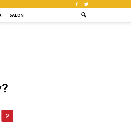
A
SALON
y?