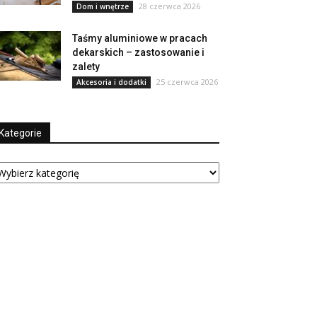
28 czerwca 2026
Dom i wnętrze
Taśmy aluminiowe w pracach
dekarskich – zastosowanie i
zalety
25 czerwca 2026
Akcesoria i dodatki
Kategorie
tegorie