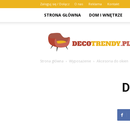
Zaloguj się / Dołącz
O nas
Reklama
Kontakt
STRONA GŁÓWNA
DOM I WNĘTRZE
Decotrendy.pl
Strona główna
Wyposażenie
Akcesoria do okien
D