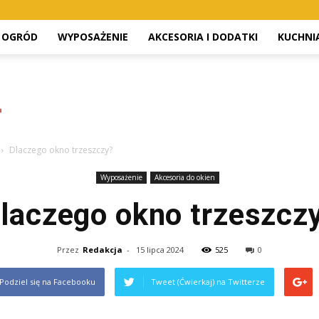
OGRÓD
WYPOSAŻENIE
AKCESORIA I DODATKI
KUCHNI
Dlaczego okno trzeszczy?
Wyposażenie
Akcesoria do okien
laczego okno trzeszcz
Przez
Redakcja
-
15 lipca 2024
525
0
Podziel się na Facebooku
Tweet (Ćwierkaj) na Twitterze