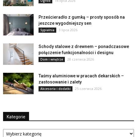
14 lipca 2026
Ogród
Prześcieradło z gumką – prosty sposób na
jeszcze wygodniejszy sen
3 lipca 2026
Sypialnia
Schody stalowe z drewnem – ponadczasowe
połączenie funkcjonalności i designu
28 czerwca 2026
Dom i wnętrze
Taśmy aluminiowe w pracach dekarskich –
zastosowanie i zalety
25 czerwca 2026
Akcesoria i dodatki
Kategorie
Kategorie