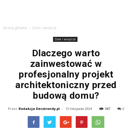
Strona główna
Dom i wnętrze
Dom i wnętrze
Dlaczego warto
zainwestować w
profesjonalny projekt
architektoniczny przed
budową domu?
Przez
Redakcja Decotrendy.pl
-
13 listopada 2024
347
0