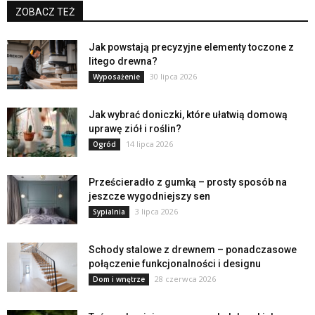
ZOBACZ TEŻ
Jak powstają precyzyjne elementy toczone z
litego drewna?
30 lipca 2026
Wyposażenie
Jak wybrać doniczki, które ułatwią domową
uprawę ziół i roślin?
14 lipca 2026
Ogród
Prześcieradło z gumką – prosty sposób na
jeszcze wygodniejszy sen
3 lipca 2026
Sypialnia
Schody stalowe z drewnem – ponadczasowe
połączenie funkcjonalności i designu
28 czerwca 2026
Dom i wnętrze