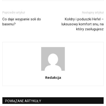
Poprzedni artykuł
Następny artykuł
Co daje wsypanie soli do
Kołdry i poduszki Hefel –
basenu?
luksusowy komfort snu, na
który zasługujesz
Redakcja
POWIĄZANE ARTYKUŁY