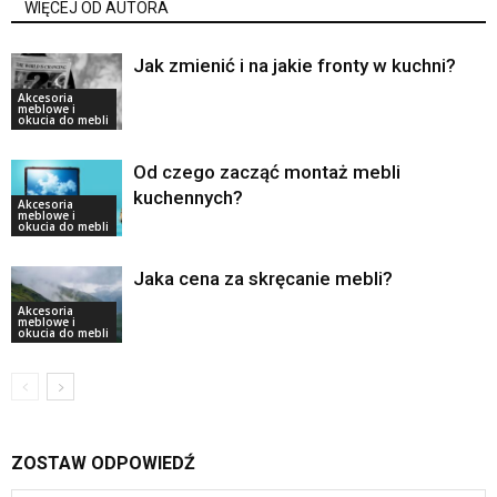
WIĘCEJ OD AUTORA
Jak zmienić i na jakie fronty w kuchni?
Akcesoria
meblowe i
okucia do mebli
Od czego zacząć montaż mebli
kuchennych?
Akcesoria
meblowe i
okucia do mebli
Jaka cena za skręcanie mebli?
Akcesoria
meblowe i
okucia do mebli
ZOSTAW ODPOWIEDŹ