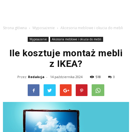
Strona główna
Wyposażenie
Akcesoria meblowe i okucia do mebli
Wyposażenie
Akcesoria meblowe i okucia do mebli
Ile kosztuje montaż mebli
z IKEA?
Przez
Redakcja
-
14 października 2024
518
0