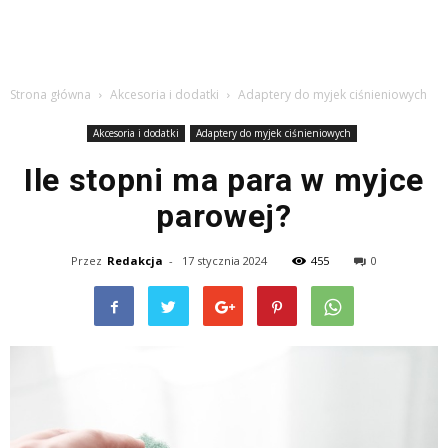
Strona główna
Akcesoria i dodatki
Adaptery do myjek ciśnieniowych
Akcesoria i dodatki
Adaptery do myjek ciśnieniowych
Ile stopni ma para w myjce
parowej?
Przez
Redakcja
-
17 stycznia 2024
455
0