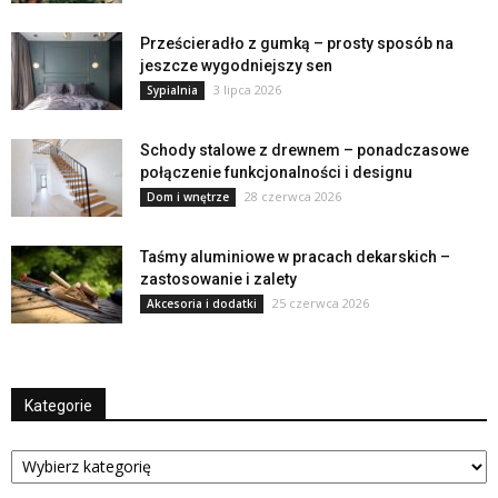
Prześcieradło z gumką – prosty sposób na
jeszcze wygodniejszy sen
3 lipca 2026
Sypialnia
Schody stalowe z drewnem – ponadczasowe
połączenie funkcjonalności i designu
28 czerwca 2026
Dom i wnętrze
Taśmy aluminiowe w pracach dekarskich –
zastosowanie i zalety
25 czerwca 2026
Akcesoria i dodatki
Kategorie
Kategorie