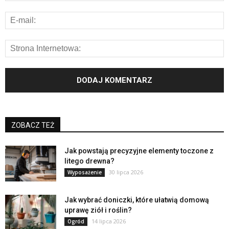
ZOBACZ TEŻ
Jak powstają precyzyjne elementy toczone z
litego drewna?
30 lipca 2026
Wyposażenie
Jak wybrać doniczki, które ułatwią domową
uprawę ziół i roślin?
14 lipca 2026
Ogród