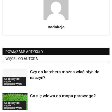
Redakcja
POWIĄZANE ARTYKUŁY
WIĘCEJ OD AUTORA
Czy do karchera można wlać płyn do
naczyń?
Adaptery do
myjek
ciśnieniowych
Co się wlewa do mopa parowego?
Adaptery do
myjek
ciśnieniowych