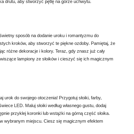
 drutu, aby stworzyć pętlę na górze uchwytu.
świetny sposób na dodanie uroku i romantyzmu do
ostych kroków, aby stworzyć te piękne ozdoby. Pamiętaj, że
c różne dekoracje i kolory. Teraz, gdy znasz już cały
iszące lampiony ze słoików i cieszyć się ich magicznym
 urok do swojego otoczenia! Przygotuj słoiki, farby,
z świece LED. Maluj słoiki według własnego gustu, dodaj
nie przyklej koronki lub wstążki na górną część słoika.
 w wybranym miejscu. Ciesz się magicznym efektem