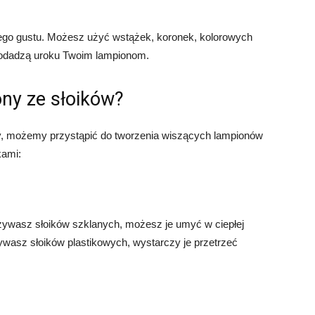
go gustu. Możesz użyć wstążek, koronek, kolorowych
 dodadzą uroku Twoim lampionom.
ony ze słoików?
ły, możemy przystąpić do tworzenia wiszących lampionów
kami:
i używasz słoików szklanych, możesz je umyć w ciepłej
ywasz słoików plastikowych, wystarczy je przetrzeć