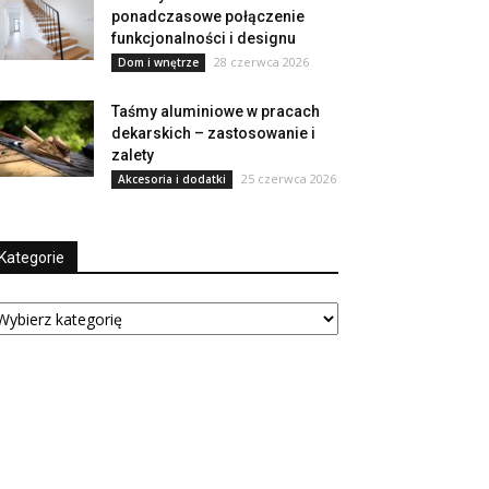
ponadczasowe połączenie
funkcjonalności i designu
28 czerwca 2026
Dom i wnętrze
Taśmy aluminiowe w pracach
dekarskich – zastosowanie i
zalety
25 czerwca 2026
Akcesoria i dodatki
Kategorie
tegorie