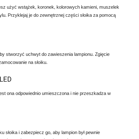
esz użyć wstążek, koronek, kolorowych kamieni, muszelek
ylu. Przyklejaj je do zewnętrznej części słoika za pomocą
u
 aby stworzyć uchwyt do zawieszenia lampionu. Zgięcie
 zamocowanie na słoiku.
 LED
jest ona odpowiednio umieszczona i nie przeszkadza w
ku słoika i zabezpiecz go, aby lampion był pewnie