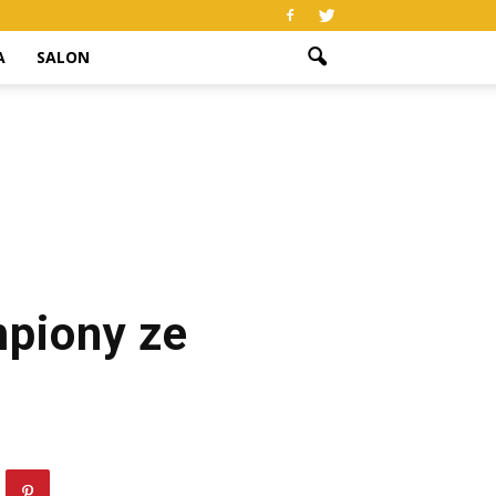
A
SALON
piony ze