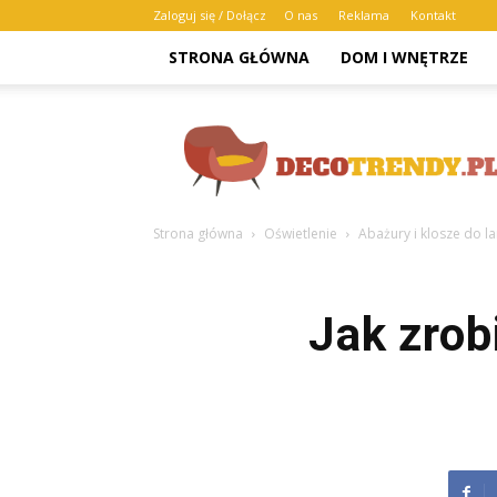
Zaloguj się / Dołącz
O nas
Reklama
Kontakt
STRONA GŁÓWNA
DOM I WNĘTRZE
Decotrendy.pl
Strona główna
Oświetlenie
Abażury i klosze do 
Jak zro