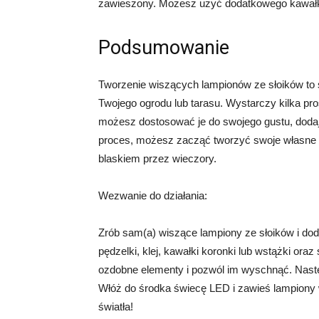
zawieszony. Możesz użyć dodatkowego kawałka
Podsumowanie
Tworzenie wiszących lampionów ze słoików to 
Twojego ogrodu lub tarasu. Wystarczy kilka pr
możesz dostosować je do swojego gustu, dodają
proces, możesz zacząć tworzyć swoje własne w
blaskiem przez wieczory.
Wezwanie do działania:
Zrób sam(a) wiszące lampiony ze słoików i dodaj
pędzelki, klej, kawałki koronki lub wstążki ora
ozdobne elementy i pozwól im wyschnąć. Następ
Włóż do środka świecę LED i zawieś lampiony
światła!