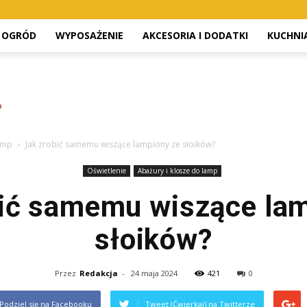
OGRÓD
WYPOSAŻENIE
AKCESORIA I DODATKI
KUCHNI
lamp
Jak zrobić samemu wiszące lampiony ze słoików?
Oświetlenie
Abażury i klosze do lamp
bić samemu wiszące lam
słoików?
Przez
Redakcja
-
24 maja 2024
421
0
Podziel się na Facebooku
Tweet (Ćwierkaj) na Twitterze