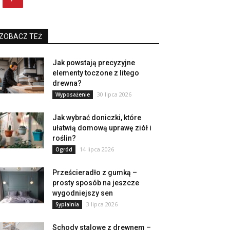
ZOBACZ TEŻ
Jak powstają precyzyjne
elementy toczone z litego
drewna?
30 lipca 2026
Wyposażenie
Jak wybrać doniczki, które
ułatwią domową uprawę ziół i
roślin?
14 lipca 2026
Ogród
Prześcieradło z gumką –
prosty sposób na jeszcze
wygodniejszy sen
3 lipca 2026
Sypialnia
Schody stalowe z drewnem –