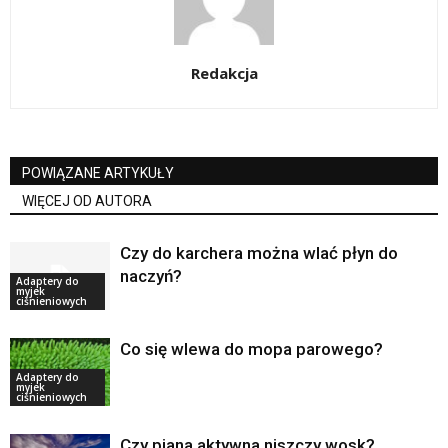
Redakcja
POWIĄZANE ARTYKUŁY
WIĘCEJ OD AUTORA
Czy do karchera można wlać płyn do
naczyń?
Adaptery do
myjek
ciśnieniowych
Co się wlewa do mopa parowego?
Adaptery do
myjek
ciśnieniowych
Czy piana aktywna niszczy wosk?