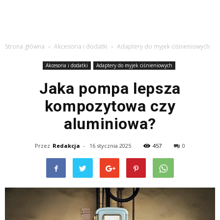
Strona główna
Akcesoria i dodatki
Adaptery do myjek ciśnieniowych
Akcesoria i dodatki
Adaptery do myjek ciśnieniowych
Jaka pompa lepsza
kompozytowa czy
aluminiowa?
Przez
Redakcja
-
16 stycznia 2025
457
0