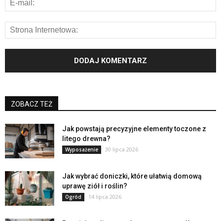
ZOBACZ TEŻ
Jak powstają precyzyjne elementy toczone z
litego drewna?
30 lipca 2026
Wyposażenie
Jak wybrać doniczki, które ułatwią domową
uprawę ziół i roślin?
14 lipca 2026
Ogród