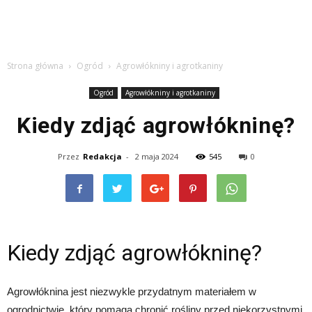
Strona główna
Ogród
Agrowłókniny i agrotkaniny
Ogród
Agrowłókniny i agrotkaniny
Kiedy zdjąć agrowłókninę?
Przez
Redakcja
-
2 maja 2024
545
0
Kiedy zdjąć agrowłókninę?
Agrowłóknina jest niezwykle przydatnym materiałem w
ogrodnictwie, który pomaga chronić rośliny przed niekorzystnymi