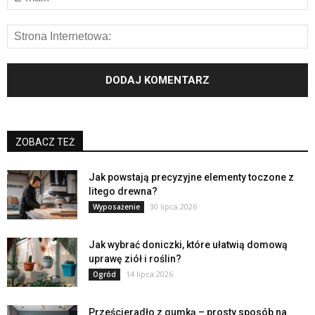
ZOBACZ TEŻ
Jak powstają precyzyjne elementy toczone z
litego drewna?
30 lipca 2026
Wyposażenie
Jak wybrać doniczki, które ułatwią domową
uprawę ziół i roślin?
14 lipca 2026
Ogród
Prześcieradło z gumką – prosty sposób na