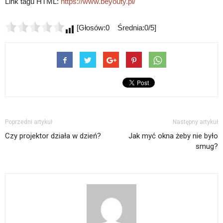
Link tagu HTML:
https://www.beyouty.pl/
[Głosów:0 Średnia:0/5]
Poprzedni artykuł
Następny artykuł
Czy projektor działa w dzień?
Jak myć okna żeby nie było
smug?