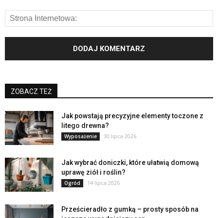
ZOBACZ TEŻ
Jak powstają precyzyjne elementy toczone z
litego drewna?
30 lipca 2026
Wyposażenie
Jak wybrać doniczki, które ułatwią domową
uprawę ziół i roślin?
14 lipca 2026
Ogród
Prześcieradło z gumką – prosty sposób na