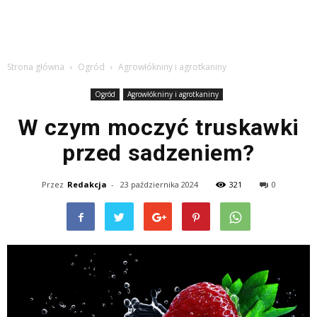
Strona główna
Ogród
Agrowłókniny i agrotkaniny
Ogród
Agrowłókniny i agrotkaniny
W czym moczyć truskawki
przed sadzeniem?
Przez
Redakcja
-
23 października 2024
321
0