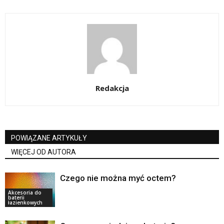
Redakcja
POWIĄZANE ARTYKUŁY
WIĘCEJ OD AUTORA
Czego nie można myć octem?
Akcesoria do
baterii
łazienkowych