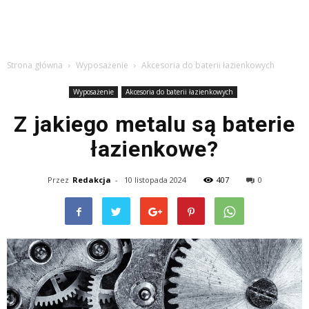
Strona główna
Wyposażenie
Akcesoria do baterii łazienkowych
Wyposażenie
Akcesoria do baterii łazienkowych
Z jakiego metalu są baterie
łazienkowe?
Przez
Redakcja
-
10 listopada 2024
407
0