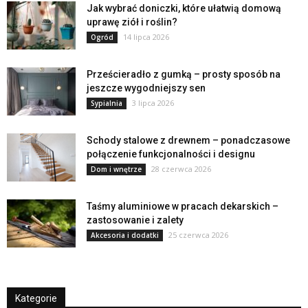
Jak wybrać doniczki, które ułatwią domową
uprawę ziół i roślin?
14 lipca 2026
Ogród
Prześcieradło z gumką – prosty sposób na
jeszcze wygodniejszy sen
3 lipca 2026
Sypialnia
Schody stalowe z drewnem – ponadczasowe
połączenie funkcjonalności i designu
28 czerwca 2026
Dom i wnętrze
Taśmy aluminiowe w pracach dekarskich –
zastosowanie i zalety
25 czerwca 2026
Akcesoria i dodatki
Kategorie