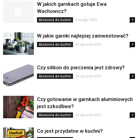
W jakich garnkach gotuje Ewa
Wachowicz?
9 lutego 2025
Akcesoria do kuchni
0
W jakie garnki najlepiej zainwestować?
30 stycznia 2025
Akcesoria do kuchni
0
Czy silikon do pieczenia jest zdrowy?
26 stycznia 2025
Akcesoria do kuchni
0
Czy gotowanie w garnkach aluminiowych
jest szkodliwe?
22 stycznia 2025
Akcesoria do kuchni
0
Co jest przydatne w kuchni?