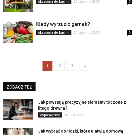
20 stycznia 2025
Akcesoria do kuchni
0
Kiedy wyrzucić garnek?
20 stycznia 2025
Akcesoria do kuchni
0
1
2
3
ZOBACZ TEŻ
Jak powstają precyzyjne elementy toczone z
litego drewna?
30 lipca 2026
Wyposażenie
Jak wybrać doniczki, które ułatwią domową