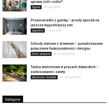
uprawę ziół i roślin?
14 lipca 2026
Ogród
Prześcieradło z gumką – prosty sposób na
jeszcze wygodniejszy sen
3 lipca 2026
Sypialnia
Schody stalowe z drewnem – ponadczasowe
połączenie funkcjonalności i designu
28 czerwca 2026
Dom i wnętrze
Taśmy aluminiowe w pracach dekarskich –
zastosowanie i zalety
25 czerwca 2026
Akcesoria i dodatki
Kategorie
Kategorie