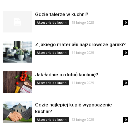
Gdzie talerze w kuchni?
18 lutego 2025
Akcesoria do kuchni
0
Z jakiego materiału najzdrowsze garnki?
14 lutego 2025
Akcesoria do kuchni
0
Jak ładnie ozdobić kuchnię?
14 lutego 2025
Akcesoria do kuchni
0
Gdzie najlepiej kupić wyposażenie
kuchni?
13 lutego 2025
Akcesoria do kuchni
0