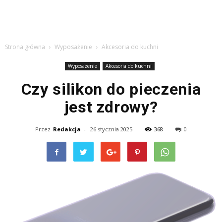
Strona główna
Wyposażenie
Akcesoria do kuchni
Wyposażenie
Akcesoria do kuchni
Czy silikon do pieczenia
jest zdrowy?
Przez
Redakcja
-
26 stycznia 2025
368
0