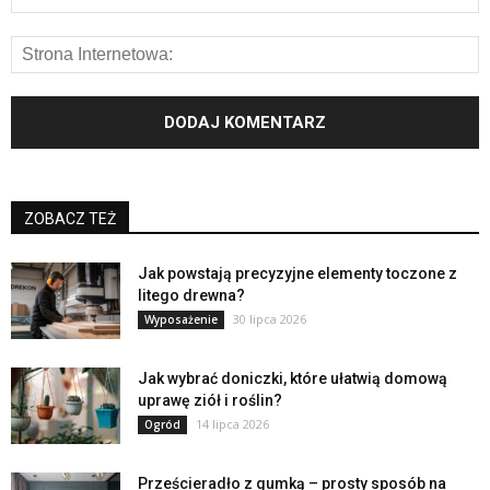
ZOBACZ TEŻ
Jak powstają precyzyjne elementy toczone z
litego drewna?
30 lipca 2026
Wyposażenie
Jak wybrać doniczki, które ułatwią domową
uprawę ziół i roślin?
14 lipca 2026
Ogród
Prześcieradło z gumką – prosty sposób na