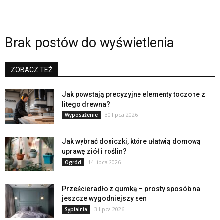
Brak postów do wyświetlenia
ZOBACZ TEŻ
Jak powstają precyzyjne elementy toczone z
litego drewna?
30 lipca 2026
Wyposażenie
Jak wybrać doniczki, które ułatwią domową
uprawę ziół i roślin?
14 lipca 2026
Ogród
Prześcieradło z gumką – prosty sposób na
jeszcze wygodniejszy sen
3 lipca 2026
Sypialnia