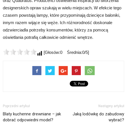
oraz Quadratus. Producenci oświetlenia inspiracji do tworzenia
designerskich opraw szukają w wielu miejscach. W efekcie tego
czasem powstają lampy, które przypominają dziecięce baloniki,
innym razem wijące się węże. Ich różnorodność doskonale
odzwierciadla potrzeby konsumentów, którzy za pomocą
oświetlania potrafią całkowicie odmienić wnętrze.
[Głosów:0 Średnia:0/5]
Poprzedni artykuł
Następny artykuł
Blaty kuchenne drewniane – jak
Jaką lodówkę do zabudowy
dobrać odpowiedni model?
wybrać?