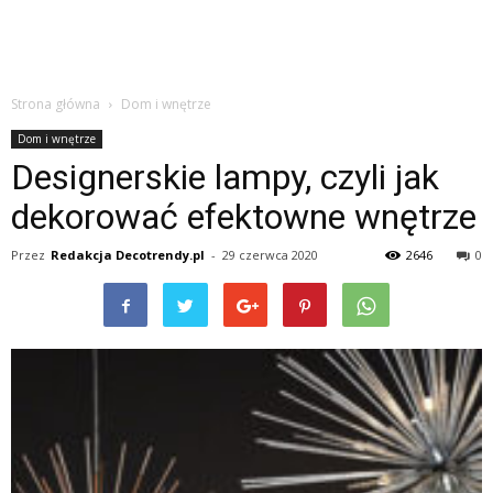
Strona główna
Dom i wnętrze
Dom i wnętrze
Designerskie lampy, czyli jak
dekorować efektowne wnętrze
Przez
Redakcja Decotrendy.pl
-
29 czerwca 2020
2646
0