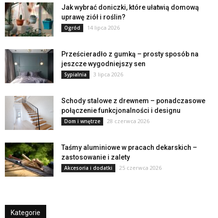
Jak wybrać doniczki, które ułatwią domową
uprawę ziół i roślin?
14 lipca 2026
Ogród
Prześcieradło z gumką – prosty sposób na
jeszcze wygodniejszy sen
3 lipca 2026
Sypialnia
Schody stalowe z drewnem – ponadczasowe
połączenie funkcjonalności i designu
28 czerwca 2026
Dom i wnętrze
Taśmy aluminiowe w pracach dekarskich –
zastosowanie i zalety
25 czerwca 2026
Akcesoria i dodatki
Kategorie