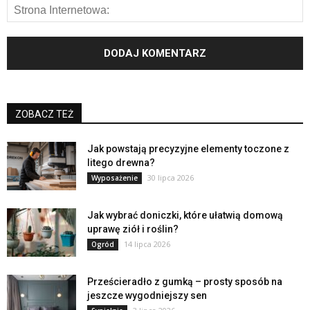
ZOBACZ TEŻ
Jak powstają precyzyjne elementy toczone z
litego drewna?
30 lipca 2026
Wyposażenie
Jak wybrać doniczki, które ułatwią domową
uprawę ziół i roślin?
14 lipca 2026
Ogród
Prześcieradło z gumką – prosty sposób na
jeszcze wygodniejszy sen