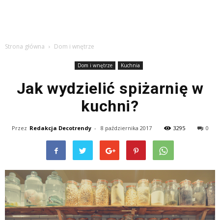
Strona główna
Dom i wnętrze
Dom i wnętrze
Kuchnia
Jak wydzielić spiżarnię w
kuchni?
Przez
Redakcja Decotrendy
-
8 października 2017
3295
0