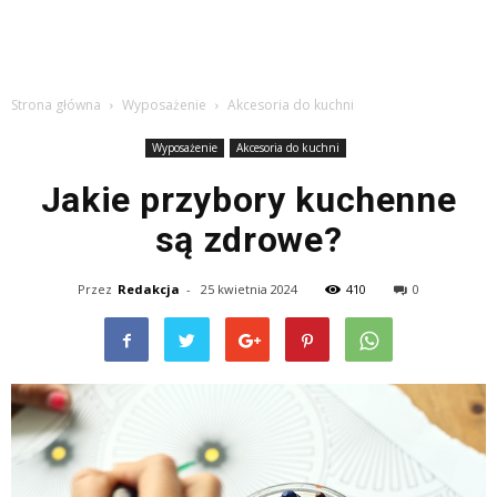
Strona główna
Wyposażenie
Akcesoria do kuchni
Wyposażenie
Akcesoria do kuchni
Jakie przybory kuchenne
są zdrowe?
Przez
Redakcja
-
25 kwietnia 2024
410
0