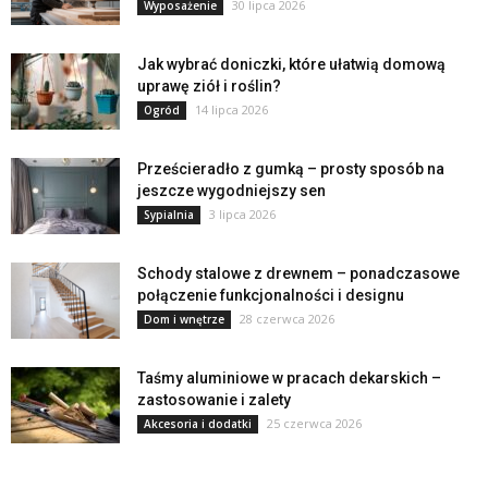
30 lipca 2026
Wyposażenie
Jak wybrać doniczki, które ułatwią domową
uprawę ziół i roślin?
14 lipca 2026
Ogród
Prześcieradło z gumką – prosty sposób na
jeszcze wygodniejszy sen
3 lipca 2026
Sypialnia
Schody stalowe z drewnem – ponadczasowe
połączenie funkcjonalności i designu
28 czerwca 2026
Dom i wnętrze
Taśmy aluminiowe w pracach dekarskich –
zastosowanie i zalety
25 czerwca 2026
Akcesoria i dodatki